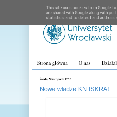
This site uses cookies from Google to d
are shared with Google along with perf
statistics, and to detect and address 
Strona główna
O nas
Działa
środa, 9 listopada 2016
Nowe władze KN ISKRA!