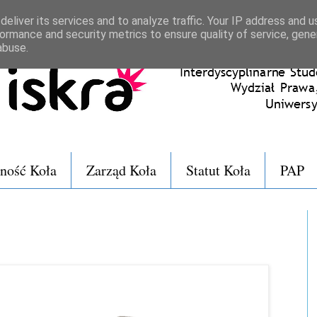
eliver its services and to analyze traffic. Your IP address and 
ormance and security metrics to ensure quality of service, gen
abuse.
lność Koła
Zarząd Koła
Statut Koła
PAP