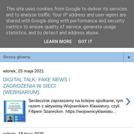
This site uses cookies from Google to deliver its services
ISKRA
and to analyze traffic. Your IP address and user-agent are
shared with Google along with performance and security
metrics to ensure quality of service, generate usage
Interdyscyplinarne Studenckie Koło Rozwoju Administracji
statistics, and to detect and address abuse.
na Wydziale Prawa, Administracji i Ekonomii Uniwersytetu
LEARN MORE
GOT IT
Wrocławskiego
▼
wtorek, 25 maja 2021
DIGITAL TALK: FAKE NEWS I
ZAGROŻENIA W SIECI
(WEBINARIUM).
›
Serdecznie zapraszamy na kolejne spotkanie, tym
razem z aktywistą-Wojownikiem Klawiatury, czyli
Filipem Szareckim. https://wojownicyklawiatu...
sobota, 18 lipca 2020