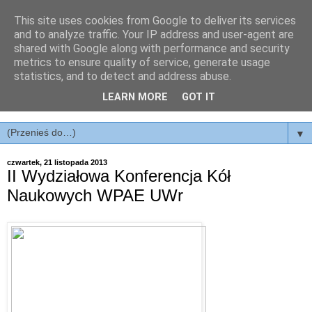
This site uses cookies from Google to deliver its services
ISKRA
and to analyze traffic. Your IP address and user-agent are
shared with Google along with performance and security
metrics to ensure quality of service, generate usage
Interdyscyplinarne Studenckie Koło Rozwoju Administracji
statistics, and to detect and address abuse.
na Wydziale Prawa, Administracji i Ekonomii Uniwersytetu
LEARN MORE
GOT IT
Wrocławskiego
▼
czwartek, 21 listopada 2013
II Wydziałowa Konferencja Kół
Naukowych WPAE UWr